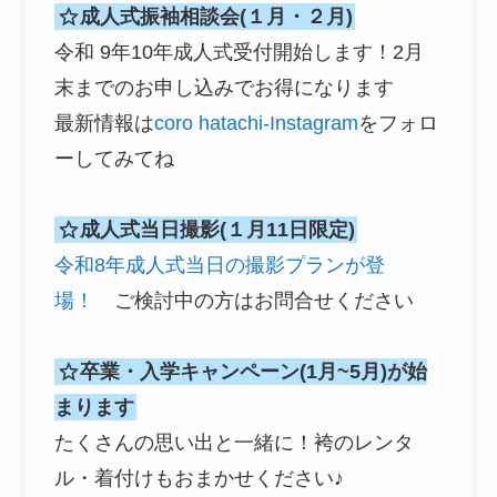
成人式振袖相談会(１月・２月)
令和 9年10年成人式受付開始します！2月
末までのお申し込みでお得になります
最新情報は
coro hatachi-Instagram
をフォロ
ーしてみてね
成人式当日撮影(１月11日限定)
令和8年成人式当日の撮影プランが登
場！
ご検討中の方はお問合せください
卒業・入学キャンペーン(1月~5月)が始
まります
たくさんの思い出と一緒に！袴のレンタ
ル・着付けもおまかせください♪