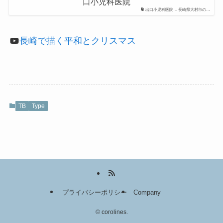
口小児科医院
出口小児科医院 – 長崎県大村市の…
長崎で描く平和とクリスマス
TB
Type
プライバシーポリシー
Company
©
corolines.